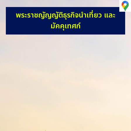
พระราชญัญญัติธุรกิจนำเที่ยว และ
มัคคุเทศก์